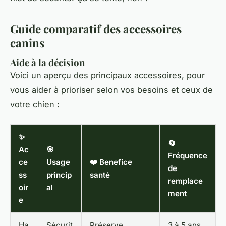
Guide comparatif des accessoires
canins
Aide à la décision
Voici un aperçu des principaux accessoires, pour
vous aider à prioriser selon vos besoins et ceux de
votre chien :
✨
🔄
Ac
🎯
Fréquence
ce
Usage
❤️ Benefice
de
ss
princip
santé
remplace
oir
al
ment
e
Ha
Sécurit
Préserve
3 à 5 ans