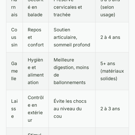
rn
é en
cervicales et
(selon
ais
balade
trachée
usage)
Co
Repos
Soutien
us
et
articulaire,
2 à 4 ans
sin
confort
sommeil profond
Hygièn
Meilleure
Ga
5+ ans
e et
digestion, moins
me
(matériaux
aliment
de
lle
solides)
ation
ballonnements
Contrôl
Lai
Évite les chocs
e en
ss
au niveau du
2 à 3 ans
extérie
e
cou
ur