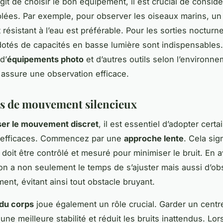
agit de choisir le bon équipement, il est crucial de considé
lées. Par exemple, pour observer les oiseaux marins, un
résistant à l’eau est préférable. Pour les sorties nocturne
 dotés de capacités en basse lumière sont indispensables
d’
équipements photo
et d’autres outils selon l’environne
 assure une observation efficace.
es de mouvement silencieux
ser le mouvement discret
, il est essentiel d’adopter certa
 efficaces. Commencez par une
approche lente
. Cela sig
doit être contrôlé et mesuré pour minimiser le bruit. En 
on a non seulement le temps de s’ajuster mais aussi d’ob
ent, évitant ainsi tout obstacle bruyant.
 du corps
joue également un rôle crucial. Garder un centr
une meilleure stabilité et réduit les bruits inattendus. Lo