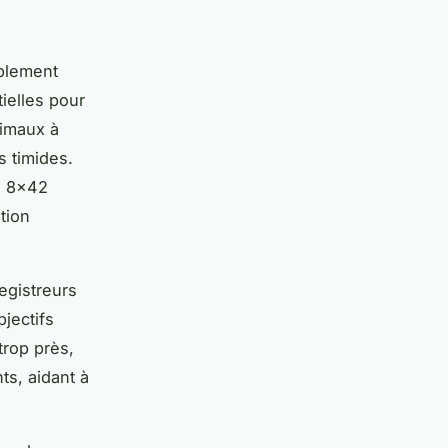
ablement
ielles pour
nimaux à
s timides.
e 8×42
tion
egistreurs
jectifs
trop près,
ts, aidant à