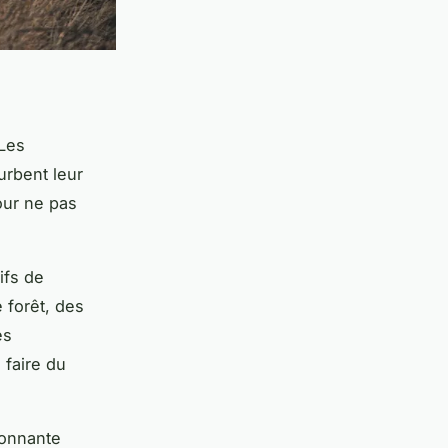
 Les
urbent leur
our ne pas
ifs de
 forêt, des
es
 faire du
ronnante