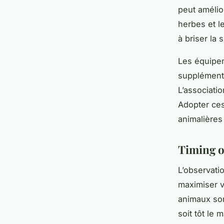
peut amélio
herbes et l
à briser la 
Les équipem
supplémenta
L’associati
Adopter ce
animalières
Timing o
L’observati
maximiser v
animaux son
soit tôt le