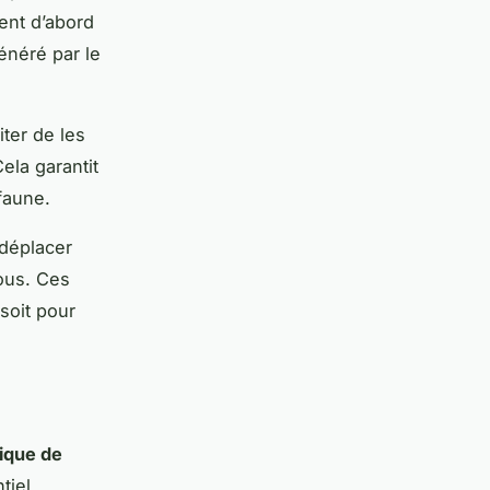
ent d’abord
néré par le
ter de les
ela garantit
faune.
 déplacer
vous. Ces
soit pour
hique de
tiel