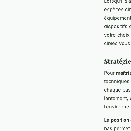
Lorsqu’il s’
espèces cib
équipement 
dispositifs
votre choix 
cibles vous
Stratégi
Pour
maîtri
techniques
chaque pas 
lentement, 
l’environnem
La
position
bas permet 