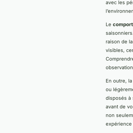
avec les pé
l’environne
Le
comport
saisonniers
raison de l
visibles, c
Comprendre 
observation
En outre, la
ou légèrem
disposés à 
avant de vo
non seuleme
expérience 