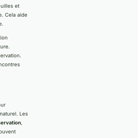
uilles et
. Cela aide
e.
tion
ture.
ervation.
ncontres
ur
naturel. Les
servation
,
souvent