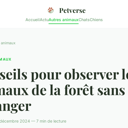
Petverse
Accueil
Actu
Autres animaux
Chats
Chiens
 animaux
IMAUX
eils pour observer l
aux de la forêt sans 
anger
 décembre 2024 — 7 min de lecture