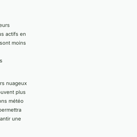
eurs
s actifs en
 sont moins
s
ours nuageux
ouvent plus
ions météo
permettra
antir une