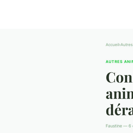
Accueil
›
Autres
AUTRES AN
Cons
anim
dér
Faustine — 6