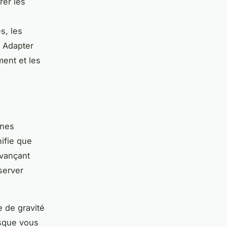
rer les
s, les
. Adapter
ment et les
ines
nifie que
avançant
server
e de gravité
rsque vous