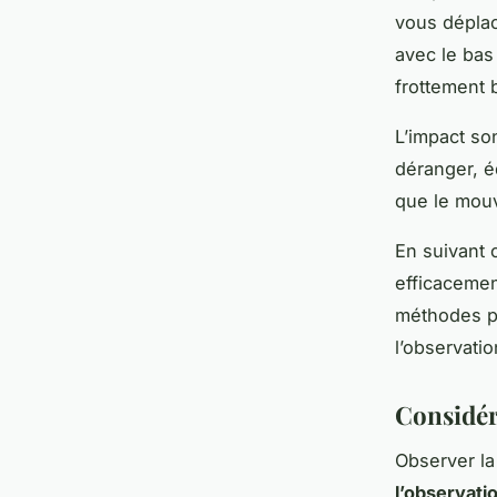
vous déplac
avec le bas
frottement 
L’impact so
déranger, é
que le mouv
En suivant 
efficacemen
méthodes pe
l’observati
Considér
Observer la
l’observati